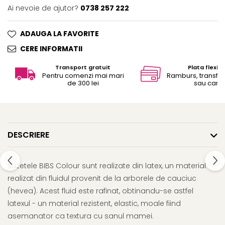
Ai nevoie de ajutor?
0738 257 222
ADAUGA LA FAVORITE
CERE INFORMATII
Transport gratuit
Plata flexibi
Pentru comenzi mai mari
Ramburs, transfe
de 300 lei
sau card
DESCRIERE
Suzetele BIBS Colour sunt realizate din latex, un material
realizat din fluidul provenit de la arborele de cauciuc
(hevea). Acest fluid este rafinat, obtinandu-se astfel
latexul - un material rezistent, elastic, moale fiind
asemanator ca textura cu sanul mamei.