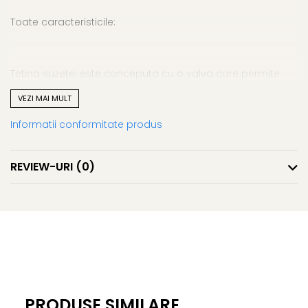
Toate caracteristicile:
Tetina suzetei este conceputa cu o valva care permite
aerului sa iasa atunci cand bebelusul inchide gurita si
VEZI MAI MULT
preia forma naturala a cavitatii bucale a bebelusului.
Informatii conformitate produs
Tetina este realizata din Latex 100% natural.
REVIEW-URI
(0)
Discul flexibil din jurul tetinei are o forma usor concava
pentru a reduce la minim punctele de contact cu pielea
bebelusului.
Discul este realizat din 100% PP sigur si testat, conceput cu
PRODUSE SIMILARE