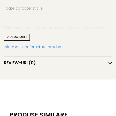
Toate caracteristicile:
Tetina suzetei este conceputa cu o valva care permite
aerului sa iasa atunci cand bebelusul inchide gurita si
VEZI MAI MULT
preia forma naturala a cavitatii bucale a bebelusului.
Informatii conformitate produs
Tetina este realizata din Latex 100% natural.
REVIEW-URI
(0)
Discul flexibil din jurul tetinei are o forma usor concava
pentru a reduce la minim punctele de contact cu pielea
bebelusului.
Discul este realizat din 100% PP sigur si testat, conceput cu
PRODUSE SIMILARE