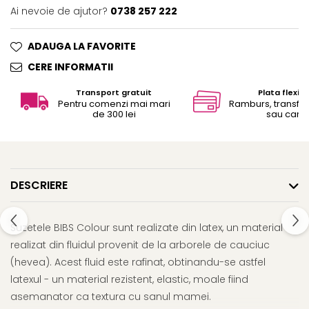
Ai nevoie de ajutor?
0738 257 222
ADAUGA LA FAVORITE
CERE INFORMATII
Transport gratuit
Plata flexibi
Pentru comenzi mai mari
Ramburs, transfe
de 300 lei
sau card
DESCRIERE
Suzetele BIBS Colour sunt realizate din latex, un material
realizat din fluidul provenit de la arborele de cauciuc
(hevea). Acest fluid este rafinat, obtinandu-se astfel
latexul - un material rezistent, elastic, moale fiind
asemanator ca textura cu sanul mamei.