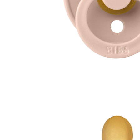
Jucarii interactive
Jucarii muzicale
Jucarii pentru caini
Jucarii pentru constructii
Jucarii tematice
Masinute trenulete avioane
Papusi
Puzzle
Jucarii bebelusi
Jucarii carucior
Jucarii cuburi forme culori
Jucarii de baie
Jucarii de tras sau impins
Jucarii dentitie
Jucarii patut sau carusele
Jucarii plus pentru bebe
Jucarii zornaitoare si muzicale