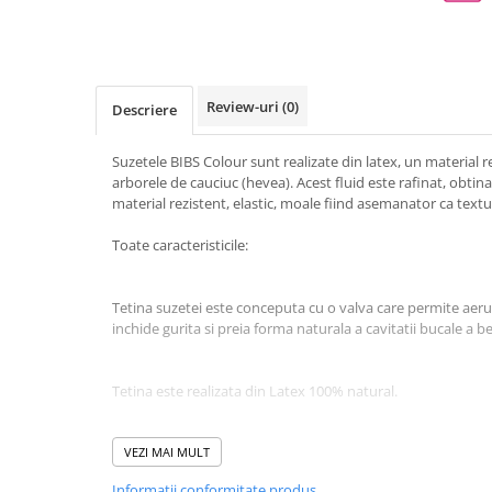
Review-uri
(0)
Descriere
Suzetele BIBS Colour sunt realizate din latex, un material re
arborele de cauciuc (hevea). Acest fluid este rafinat, obtina
material rezistent, elastic, moale fiind asemanator ca text
Toate caracteristicile:
Tetina suzetei este conceputa cu o valva care permite aeru
inchide gurita si preia forma naturala a cavitatii bucale a b
Tetina este realizata din Latex 100% natural.
Discul flexibil din jurul tetinei are o forma usor concava 
VEZI MAI MULT
de contact cu pielea bebelusului.
Informatii conformitate produs