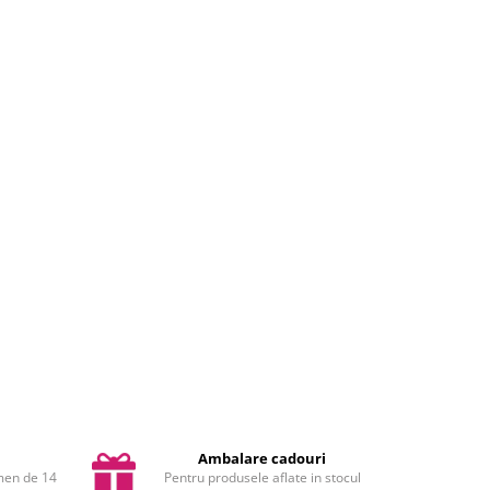
Ambalare cadouri
rmen de 14
Pentru produsele aflate in stocul