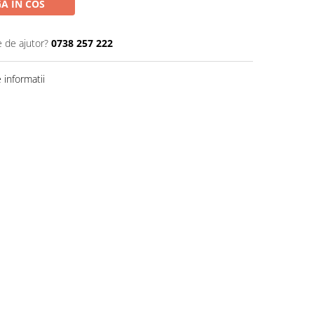
A IN COS
e de ajutor?
0738 257 222
informatii