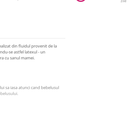
zile
alizat din fluidul provenit de la
ndu-se astfel latexul - un
ura cu sanul mamei.
lui sa iasa atunci cand bebelusul
ebelusului.
pentru a reduce la minim punctele