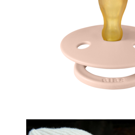
Jucarii educative
Cunoasterea mediului
Diverse jucarii educative
Experimente
Jocuri educative pentru gradinite si
scoli
Litere numere limbaj
Logica
Tehnica si stiinta
Saci jucarii si cutii depozitare