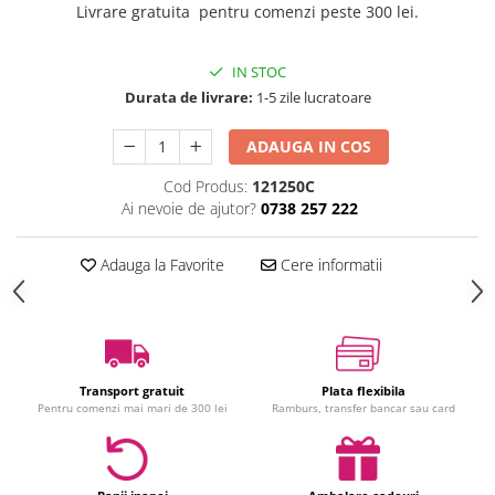
Livrare gratuita pentru comenzi peste 300 lei.
Jucarii interactive
Jucarii muzicale
IN STOC
Jucarii pentru caini
Durata de livrare:
1-5 zile lucratoare
Jucarii pentru constructii
Jucarii tematice
ADAUGA IN COS
Masinute trenulete avioane
Cod Produs:
121250C
Papusi
Ai nevoie de ajutor?
0738 257 222
Puzzle
Jucarii bebelusi
Adauga la Favorite
Cere informatii
Jucarii carucior
Jucarii cuburi forme culori
Jucarii de baie
Jucarii de tras sau impins
Transport gratuit
Plata flexibila
Jucarii dentitie
Pentru comenzi mai mari de 300 lei
Ramburs, transfer bancar sau card
Jucarii patut sau carusele
Jucarii plus pentru bebe
Jucarii zornaitoare si muzicale