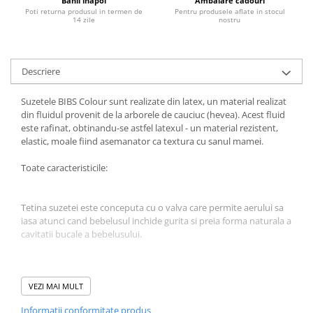
Banii inapoi
Ambalare cadouri
Poti returna produsul in termen de
Pentru produsele aflate in stocul
Jucarii educative
14 zile
nostru
Cunoasterea mediului
Diverse jucarii educative
Descriere
Experimente
Jocuri educative pentru gradinite si
Suzetele BIBS Colour sunt realizate din latex, un material realizat
scoli
din fluidul provenit de la arborele de cauciuc (hevea). Acest fluid
Litere numere limbaj
este rafinat, obtinandu-se astfel latexul - un material rezistent,
elastic, moale fiind asemanator ca textura cu sanul mamei.
Logica
Tehnica si stiinta
Toate caracteristicile:
Saci jucarii si cutii depozitare
Tetina suzetei este conceputa cu o valva care permite aerului sa
iasa atunci cand bebelusul inchide gurita si preia forma naturala a
cavitatii bucale a bebelusului.
Tetina este realizata din Latex 100% natural.
VEZI MAI MULT
Informatii conformitate produs