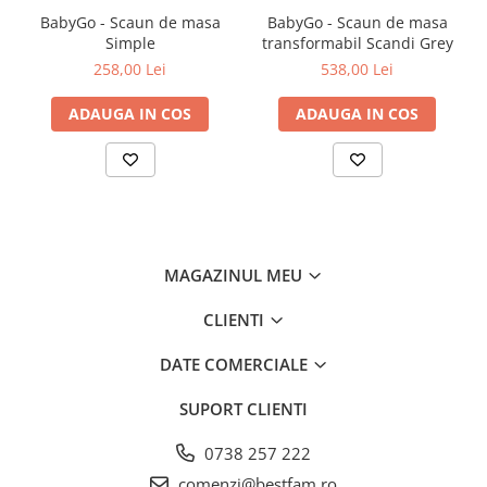
suzeta de bacterii si sa mentinem o buna igiena a acesteia.
BabyGo - Scaun de masa
BabyGo - Scaun de masa
Inainte de prima utilizare, suzeta trebuie sterilizata.
Simple
transformabil Scandi Grey
Latexul este un material natural, care la tempetaruri de peste 100
258,00 Lei
538,00 Lei
grade C, se poate rupe. Prin urmare, suzetele din Latex NU se vor
steriliza la microunde, la sterilizator cu aburi, sterilizator UV sau in
solutie pentru sterilizare.
ADAUGA IN COS
ADAUGA IN COS
Sterilizarea suzetei presupune 3 pasi simpli:
1. Se pune suzeta intr-un bol curat.
2. Se toarna apa fierbinte peste suzeta si se lasa 5 minute.
3. Se scoate suzeta pe un servetel curat si se lasa sa se usuce.
In cazul in care apa a patruns in interiorul tetinei (prin valva
MAGAZINUL MEU
acesteia), cu ajutorul servetelului vom presa tetina pana cand apa
este eliminat
CLIENTI
DATE COMERCIALE
SUPORT CLIENTI
0738 257 222
comenzi@bestfam.ro