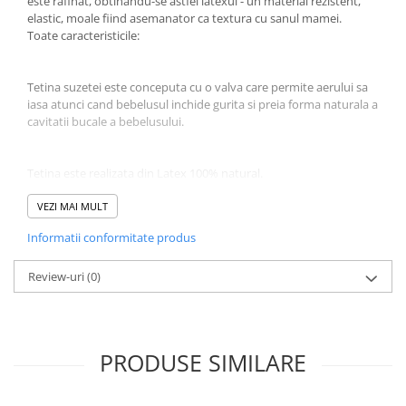
este rafinat, obtinandu-se astfel latexul - un material rezistent,
elastic, moale fiind asemanator ca textura cu sanul mamei.
Jucarii educative
Toate caracteristicile:
Cunoasterea mediului
Diverse jucarii educative
Tetina suzetei este conceputa cu o valva care permite aerului sa
Experimente
iasa atunci cand bebelusul inchide gurita si preia forma naturala a
Jocuri educative pentru gradinite si
cavitatii bucale a bebelusului.
scoli
Litere numere limbaj
Tetina este realizata din Latex 100% natural.
Logica
VEZI MAI MULT
Tehnica si stiinta
Discul flexibil din jurul tetinei are o forma usor concava pentru a
Saci jucarii si cutii depozitare
Informatii conformitate produs
reduce la minim punctele de contact cu pielea bebelusului.
Review-uri
(0)
Discul este realizat din 100% PP sigur si testat, conceput cu 3
orificii care permit circulatia aerului
PRODUSE SIMILARE
Curatarea si sterilizarea suzetei
O buna igiena a suzetei presupune curatarea ei frecventa. Cu cat
bebelusul este mai mic, cu atat este mai important sa protejam