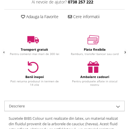
Ai nevoie de ajutor?
0738 257 222
Jucarii interactive
Jucarii muzicale
Adauga la Favorite
Cere informatii
Jucarii pentru caini
Jucarii pentru constructii
Jucarii tematice
Masinute trenulete avioane
Transport gratuit
Plata flexibila
Papusi
Pentru comenzi mai mari de 300 lei
Ramburs, transfer bancar sau card
Puzzle
Jucarii bebelusi
Jucarii carucior
Banii inapoi
Ambalare cadouri
Poti returna produsul in termen de
Pentru produsele aflate in stocul
Jucarii cuburi forme culori
14 zile
nostru
Jucarii de baie
Jucarii de tras sau impins
Jucarii dentitie
Descriere
Jucarii patut sau carusele
Suzetele BIBS Colour sunt realizate din latex, un material realizat
Jucarii plus pentru bebe
din fluidul provenit de la arborele de cauciuc (hevea). Acest fluid
Jucarii zornaitoare si muzicale