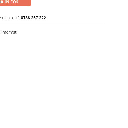
A IN COS
e de ajutor?
0738 257 222
informatii