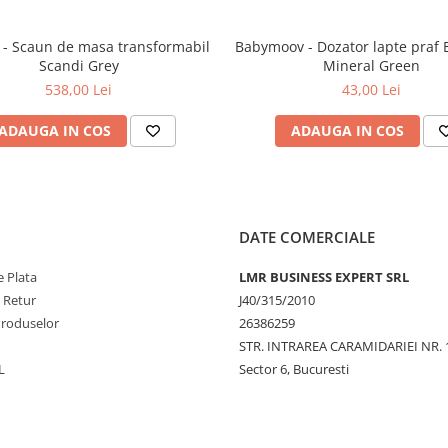
 sa mentinem o buna igiena a
- Scaun de masa transformabil
Babymoov - Dozator lapte praf
Scandi Grey
Mineral Green
ste 100 grade C, se poate rupe.
538,00 Lei
43,00 Lei
nde, la sterilizator cu aburi,
ADAUGA IN COS
ADAUGA IN COS
ce.
DATE COMERCIALE
a acesteia), cu ajutorul
 Plata
LMR BUSINESS EXPERT SRL
e Retur
J40/315/2010
Produselor
26386259
STR. INTRAREA CARAMIDARIEI NR. 
L
Sector 6, Bucuresti