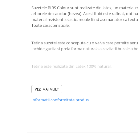
Suzetele BIBS Colour sunt realizate din latex, un material re
arborele de cauciuc (hevea). Acest fluid este rafinat, obtina
material rezistent, elastic, moale fiind asemanator ca text
Toate caracteristicile:
Tetina suzetei este conceputa cu o valva care permite aeru
inchide gurita si preia forma naturala a cavitatii bucale a b
Tetina este realizata din Latex 100% natural.
Discul flexibil din jurul tetinei are o forma usor concava 
de contact cu pielea bebelusului.
VEZI MAI MULT
Informatii conformitate produs
Discul este realizat din 100% PP sigur si testat, conceput cu 
aerului
Curatarea si sterilizarea suzetei
O buna igiena a suzetei presupune curatarea ei frecventa. 