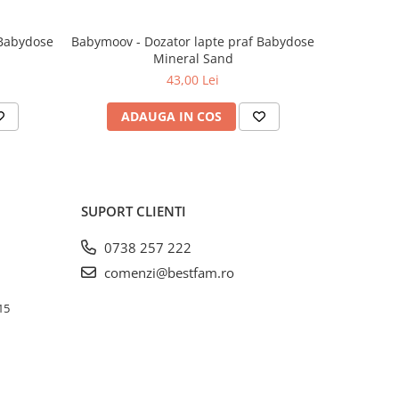
 Babydose
Babymoov - Dozator lapte praf Babydose
Babymoov 
Mineral Sand
biberoan
43,00 Lei
ADAUGA IN COS
AD
SUPORT CLIENTI
0738 257 222
comenzi@bestfam.ro
15