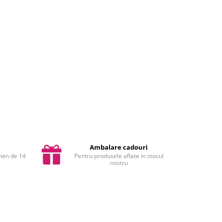
Ambalare cadouri
rmen de 14
Pentru produsele aflate in stocul
nostru