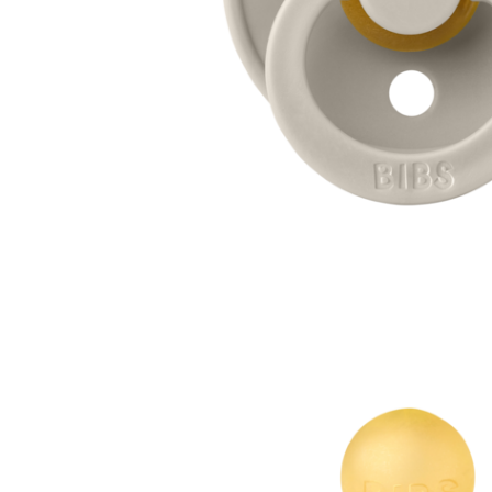
Jucarii interactive
Jucarii muzicale
Jucarii pentru caini
Jucarii pentru constructii
Jucarii tematice
Masinute trenulete avioane
Papusi
Puzzle
Jucarii bebelusi
Jucarii carucior
Jucarii cuburi forme culori
Jucarii de baie
Jucarii de tras sau impins
Jucarii dentitie
Jucarii patut sau carusele
Jucarii plus pentru bebe
Jucarii zornaitoare si muzicale