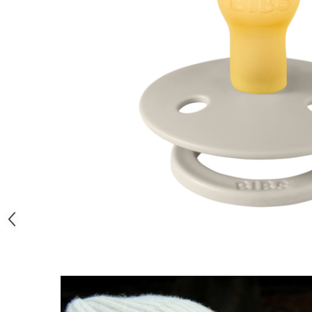
Jucarii educative
Cunoasterea mediului
Diverse jucarii educative
Experimente
Jocuri educative pentru gradinite si
scoli
Litere numere limbaj
Logica
Tehnica si stiinta
Saci jucarii si cutii depozitare