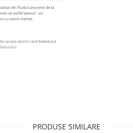
alizat din fluidul provenit de la
ndu-se astfel latexul - un
ura cu sanul mamei.
lui sa iasa atunci cand bebelusul
ebelusului.
pentru a reduce la minim punctele
3 orificii care permit circulatia
PRODUSE SIMILARE
Cu cat bebelusul este mai mic, cu