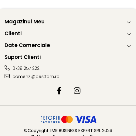
In cazul in care apa a patruns in interiorul tetinei (prin
valva acesteia), cu ajutorul servetelului vom presa tetina
Magazinul Meu
pana cand apa este eliminat
Clienti
Date Comerciale
Suport Clienti
0738 257 222
comenzi@bestfam.ro
©Copyright LMR BUSINESS EXPERT SRL 2026