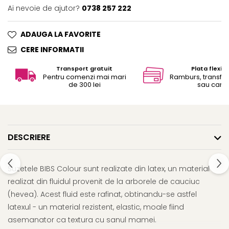
Ai nevoie de ajutor?
0738 257 222
ADAUGA LA FAVORITE
CERE INFORMATII
Transport gratuit
Plata flexibi
Pentru comenzi mai mari
Ramburs, transfe
de 300 lei
sau card
DESCRIERE
Suzetele BIBS Colour sunt realizate din latex, un material
realizat din fluidul provenit de la arborele de cauciuc
(hevea). Acest fluid este rafinat, obtinandu-se astfel
latexul - un material rezistent, elastic, moale fiind
asemanator ca textura cu sanul mamei.