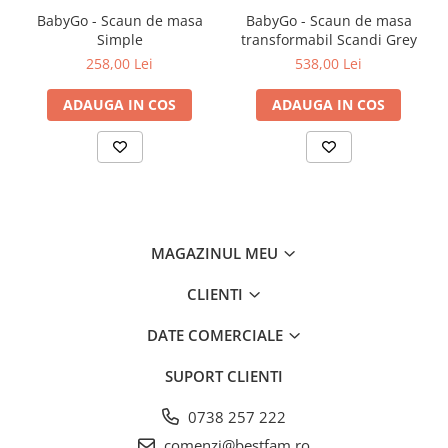
suzeta de bacterii si sa mentinem o buna igiena a acesteia.
BabyGo - Scaun de masa
BabyGo - Scaun de masa
Inainte de prima utilizare, suzeta trebuie sterilizata.
Simple
transformabil Scandi Grey
Latexul este un material natural, care la tempetaruri de peste 100
258,00 Lei
538,00 Lei
grade C, se poate rupe. Prin urmare, suzetele din Latex NU se vor
steriliza la microunde, la sterilizator cu aburi, sterilizator UV sau in
solutie pentru sterilizare.
ADAUGA IN COS
ADAUGA IN COS
Sterilizarea suzetei presupune 3 pasi simpli:
1. Se pune suzeta intr-un bol curat.
2. Se toarna apa fierbinte peste suzeta si se lasa 5 minute.
3. Se scoate suzeta pe un servetel curat si se lasa sa se usuce.
In cazul in care apa a patruns in interiorul tetinei (prin valva
MAGAZINUL MEU
acesteia), cu ajutorul servetelului vom presa tetina pana cand apa
este eliminat
CLIENTI
DATE COMERCIALE
SUPORT CLIENTI
0738 257 222
comenzi@bestfam.ro