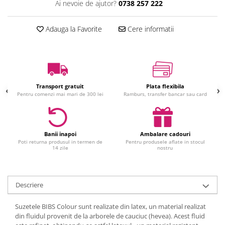
Ai nevoie de ajutor?
0738 257 222
Jucarii interactive
Jucarii muzicale
Adauga la Favorite
Cere informatii
Jucarii pentru caini
Jucarii pentru constructii
Jucarii tematice
Masinute trenulete avioane
Transport gratuit
Plata flexibila
Papusi
Pentru comenzi mai mari de 300 lei
Ramburs, transfer bancar sau card
Puzzle
Jucarii bebelusi
Jucarii carucior
Banii inapoi
Ambalare cadouri
Poti returna produsul in termen de
Pentru produsele aflate in stocul
Jucarii cuburi forme culori
14 zile
nostru
Jucarii de baie
Jucarii de tras sau impins
Jucarii dentitie
Descriere
Jucarii patut sau carusele
Suzetele BIBS Colour sunt realizate din latex, un material realizat
Jucarii plus pentru bebe
din fluidul provenit de la arborele de cauciuc (hevea). Acest fluid
Jucarii zornaitoare si muzicale