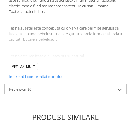
este rafinat, obtinandu-se astfel latexul - un material rezistent,
elastic, moale fiind asemanator ca textura cu sanul mamei.
Jucarii educative
Toate caracteristicile:
Cunoasterea mediului
Diverse jucarii educative
Tetina suzetei este conceputa cu o valva care permite aerului sa
Experimente
iasa atunci cand bebelusul inchide gurita si preia forma naturala a
Jocuri educative pentru gradinite si
cavitatii bucale a bebelusului.
scoli
Litere numere limbaj
Tetina este realizata din Latex 100% natural.
Logica
VEZI MAI MULT
Tehnica si stiinta
Discul flexibil din jurul tetinei are o forma usor concava pentru a
Saci jucarii si cutii depozitare
Informatii conformitate produs
reduce la minim punctele de contact cu pielea bebelusului.
Review-uri
(0)
Discul este realizat din 100% PP sigur si testat, conceput cu 3
orificii care permit circulatia aerului
PRODUSE SIMILARE
Curatarea si sterilizarea suzetei
O buna igiena a suzetei presupune curatarea ei frecventa. Cu cat
bebelusul este mai mic, cu atat este mai important sa protejam