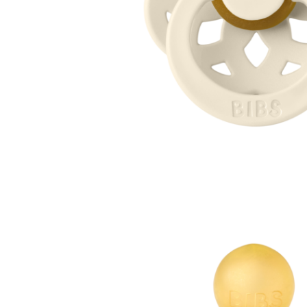
Jucarii interactive
Jucarii muzicale
Jucarii pentru caini
Jucarii pentru constructii
Jucarii tematice
Masinute trenulete avioane
Papusi
Puzzle
Jucarii bebelusi
Jucarii carucior
Jucarii cuburi forme culori
Jucarii de baie
Jucarii de tras sau impins
Jucarii dentitie
Jucarii patut sau carusele
Jucarii plus pentru bebe
Jucarii zornaitoare si muzicale