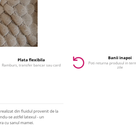
Banii inapoi
Plata flexibila
Poti returna produsul in te
Ramburs, transfer bancar sau card
zile
ealizat din fluidul provenit de la
ndu-se astfel latexul - un
ura cu sanul mamei.