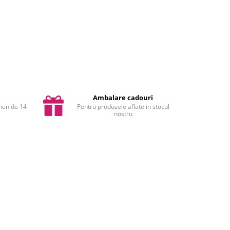
Ambalare cadouri
rmen de 14
Pentru produsele aflate in stocul
nostru