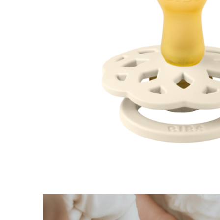
Jucarii educative
Cunoasterea mediului
Diverse jucarii educative
Experimente
Jocuri educative pentru gradinite si
scoli
Litere numere limbaj
Logica
Tehnica si stiinta
Saci jucarii si cutii depozitare