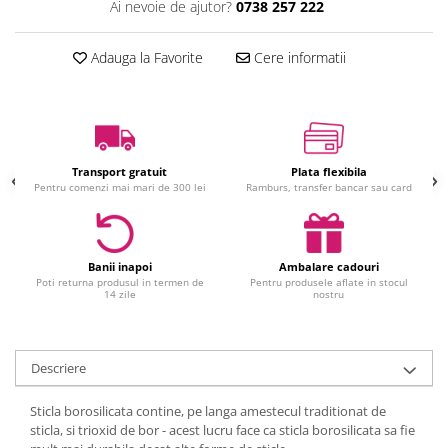
Ai nevoie de ajutor?
0738 257 222
Jucarii interactive
Jucarii muzicale
Adauga la Favorite
Cere informatii
Jucarii pentru caini
Jucarii pentru constructii
Jucarii tematice
Masinute trenulete avioane
Transport gratuit
Plata flexibila
Papusi
Pentru comenzi mai mari de 300 lei
Ramburs, transfer bancar sau card
Puzzle
Jucarii bebelusi
Jucarii carucior
Banii inapoi
Ambalare cadouri
Poti returna produsul in termen de
Pentru produsele aflate in stocul
Jucarii cuburi forme culori
14 zile
nostru
Jucarii de baie
Jucarii de tras sau impins
Jucarii dentitie
Descriere
Jucarii patut sau carusele
Sticla borosilicata contine, pe langa amestecul traditionat de
Jucarii plus pentru bebe
sticla, si trioxid de bor - acest lucru face ca sticla borosilicata sa fie
Jucarii zornaitoare si muzicale