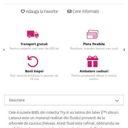
Jucarii interactive
Adauga la Favorite
Cere informatii
Jucarii muzicale
Jucarii pentru caini
Jucarii pentru constructii
Jucarii tematice
Masinute trenulete avioane
Transport gratuit
Plata flexibila
Pentru comenzi mai mari de 300 lei
Ramburs, transfer bancar sau card
Papusi
Puzzle
Jucarii bebelusi
Banii inapoi
Ambalare cadouri
Jucarii carucior
Poti returna produsul in termen de
Pentru produsele aflate in stocul
14 zile
nostru
Jucarii cuburi forme culori
Jucarii de baie
Jucarii de tras sau impins
Descriere
Jucarii dentitie
Cele 4 suzete BIBS din colectia Try-it au tetina din latex È™i silicon.
Jucarii patut sau carusele
Latexul este un material realizat din fluidul provenit de la
Jucarii plus pentru bebe
arborele de cauciuc (hevea). Acest fluid este rafinat, obtinandu-se
Jucarii zornaitoare si muzicale