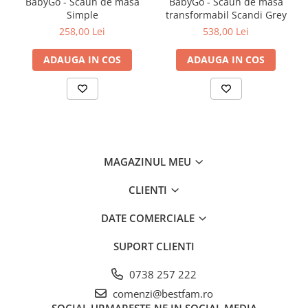
BabyGo - Scaun de masa
BabyGo - Scaun de masa
suzeta de bacterii si sa mentinem o buna igiena a acesteia.
Simple
transformabil Scandi Grey
Inainte de prima utilizare, suzeta trebuie sterilizata.
258,00 Lei
538,00 Lei
Latexul este un material natural, care la tempetaruri de peste 100
grade C se poate rupe. Prin urmare, suzetele din Latex NU se vor
steriliza la microunde, la sterilizator cu aburi, sterilizator UV sau in
ADAUGA IN COS
ADAUGA IN COS
solutie pentru sterilizare.
Sterilizarea suzetei presupune 3 pasi simpli:
1. Se pune suzeta intr-un bol curat.
2. Se toarna apa fierbinte peste suzeta si se lasa 5 minute.
3. Se scoate suzeta pe un servetel curat si se lasa sa se usuce.
In cazul in care apa a patruns in interiorul tetinei (prin valva
MAGAZINUL MEU
acesteia), cu ajutorul servetelului vom presa tetina pana cand apa
este eliminata.
CLIENTI
DATE COMERCIALE
SUPORT CLIENTI
0738 257 222
comenzi@bestfam.ro