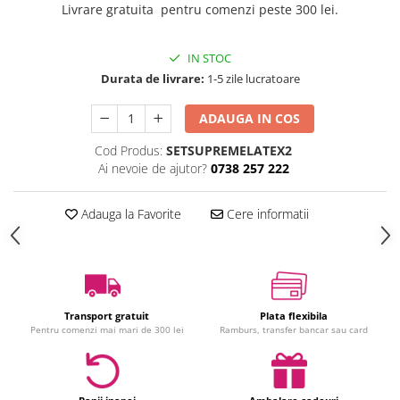
Livrare gratuita pentru comenzi peste 300 lei.
Jucarii interactive
Jucarii muzicale
IN STOC
Jucarii pentru caini
Durata de livrare:
1-5 zile lucratoare
Jucarii pentru constructii
Jucarii tematice
ADAUGA IN COS
Masinute trenulete avioane
Cod Produs:
SETSUPREMELATEX2
Papusi
Ai nevoie de ajutor?
0738 257 222
Puzzle
Jucarii bebelusi
Adauga la Favorite
Cere informatii
Jucarii carucior
Jucarii cuburi forme culori
Jucarii de baie
Jucarii de tras sau impins
Transport gratuit
Plata flexibila
Jucarii dentitie
Pentru comenzi mai mari de 300 lei
Ramburs, transfer bancar sau card
Jucarii patut sau carusele
Jucarii plus pentru bebe
Jucarii zornaitoare si muzicale