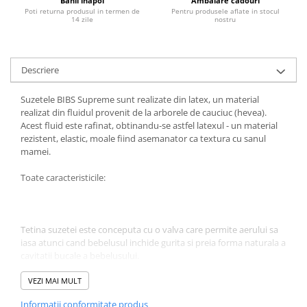
Banii inapoi
Ambalare cadouri
Poti returna produsul in termen de
Pentru produsele aflate in stocul
Jucarii educative
14 zile
nostru
Cunoasterea mediului
Diverse jucarii educative
Descriere
Experimente
Jocuri educative pentru gradinite si
Suzetele BIBS Supreme sunt realizate din latex, un material
scoli
realizat din fluidul provenit de la arborele de cauciuc (hevea).
Litere numere limbaj
Acest fluid este rafinat, obtinandu-se astfel latexul - un material
rezistent, elastic, moale fiind asemanator ca textura cu sanul
Logica
mamei.
Tehnica si stiinta
Saci jucarii si cutii depozitare
Toate caracteristicile:
Tetina suzetei este conceputa cu o valva care permite aerului sa
iasa atunci cand bebelusul inchide gurita si preia forma naturala a
cavitatii bucale a bebelusului.
VEZI MAI MULT
Tetina transparenta este realizata din silicon 100%.
Informatii conformitate produs