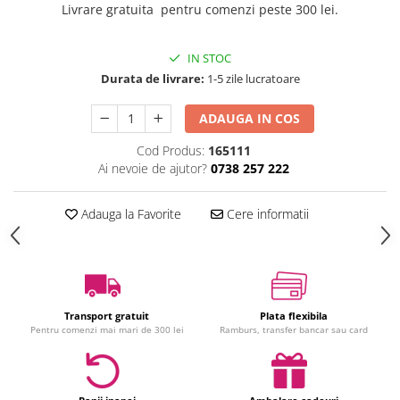
Livrare gratuita pentru comenzi peste 300 lei.
Jucarii interactive
Jucarii muzicale
IN STOC
Jucarii pentru caini
Durata de livrare:
1-5 zile lucratoare
Jucarii pentru constructii
Jucarii tematice
ADAUGA IN COS
Masinute trenulete avioane
Cod Produs:
165111
Papusi
Ai nevoie de ajutor?
0738 257 222
Puzzle
Jucarii bebelusi
Adauga la Favorite
Cere informatii
Jucarii carucior
Jucarii cuburi forme culori
Jucarii de baie
Jucarii de tras sau impins
Transport gratuit
Plata flexibila
Jucarii dentitie
Pentru comenzi mai mari de 300 lei
Ramburs, transfer bancar sau card
Jucarii patut sau carusele
Jucarii plus pentru bebe
Jucarii zornaitoare si muzicale