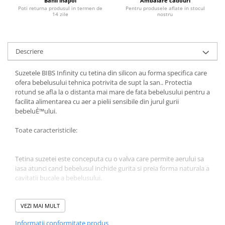
Banii inapoi
Ambalare cadouri
Poti returna produsul in termen de
Pentru produsele aflate in stocul
Jucarii educative
14 zile
nostru
Cunoasterea mediului
Diverse jucarii educative
Descriere
Experimente
Jocuri educative pentru gradinite si
Suzetele BIBS Infinity cu tetina din silicon au forma specifica care
scoli
ofera bebelusului tehnica potrivita de supt la san.. Protectia
Litere numere limbaj
rotund se afla la o distanta mai mare de fata bebelusului pentru a
facilita alimentarea cu aer a pielii sensibile din jurul gurii
Logica
bebeluÈ™ului.
Tehnica si stiinta
Saci jucarii si cutii depozitare
Toate caracteristicile:
Tetina suzetei este conceputa cu o valva care permite aerului sa
iasa atunci cand bebelusul inchide gurita si preia forma naturala a
cavitatii bucale a bebelusului.
Tetina transparenta este realizata din silicon 100%.
VEZI MAI MULT
Informatii conformitate produs