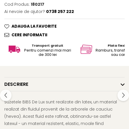
Cod Produs:
180217
Ai nevoie de ajutor?
0738 257 222
ADAUGA LA FAVORITE
CERE INFORMATII
Transport gratuit
Plata flexibi
Pentru comenzi mai mari
Ramburs, transfe
de 300 lei
sau card
DESCRIERE
Suzetele BIBS De Lux sunt realizate din latex, un material
realizat din fluidul provenit de la arborele de cauciuc
(hevea). Acest fluid este rafinat, obtinandu-se astfel
latexul - un material rezistent, elastic, moale fiind