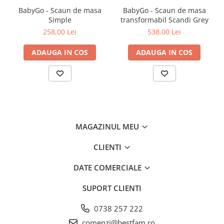
O buna igiena a suzetei presupune curatarea ei frecventa. Cu cat
BabyGo - Scaun de masa
BabyGo - Scaun de masa
bebelusul este mai mic, cu atat este mai important sa protejam
Simple
transformabil Scandi Grey
suzeta de bacterii si sa mentinem o buna igiena a acesteia.
258,00 Lei
538,00 Lei
Inainte de prima utilizare, suzeta trebuie sterilizata.
Latexul este un material natural, care la temperaturi de peste 100
grade C, se poate rupe. Prin urmare, suzetele din Latex NU se vor
ADAUGA IN COS
ADAUGA IN COS
steriliza la microunde, la sterilizator cu aburi, sterilizator UV sau in
solutie pentru sterilizare.
Sterilizarea suzetei presupune 3 pasi simpli:
1. Se pune suzeta intr-un bol curat.
2. Se toarna apa fierbinte peste suzeta si se lasa 5 minute.
3. Se scoate suzeta pe un servetel curat si se lasa sa se usuce.
MAGAZINUL MEU
In cazul in care apa a patruns in interiorul tetinei (prin valva
CLIENTI
acesteia), cu ajutorul servetelului vom presa tetina pana cand apa
este eliminata.
DATE COMERCIALE
SUPORT CLIENTI
0738 257 222
comenzi@bestfam.ro