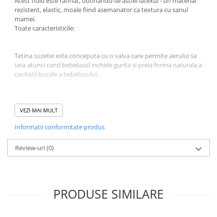
Acest fluid este rafinat, obtinandu-se astfel latexul - un material
rezistent, elastic, moale fiind asemanator ca textura cu sanul
Jucarii educative
mamei.
Cunoasterea mediului
Toate caracteristicile:
Diverse jucarii educative
Experimente
Tetina suzetei este conceputa cu o valva care permite aerului sa
Jocuri educative pentru gradinite si
iasa atunci cand bebelusul inchide gurita si preia forma naturala a
scoli
cavitatii bucale a bebelusului.
Litere numere limbaj
Logica
Tetina este realizata din Latex 100% natural.
VEZI MAI MULT
Tehnica si stiinta
Saci jucarii si cutii depozitare
Informatii conformitate produs
Discul flexibil din jurul tetinei are o forma usor concava pentru a
reduce la minim punctele de contact cu pielea bebelusului.
Review-uri
(0)
Discul este realizat din 100% PP sigur si testat, conceput cu
multiple orificii care permit circulatia aerului
PRODUSE SIMILARE
Curatarea si sterilizarea suzetei