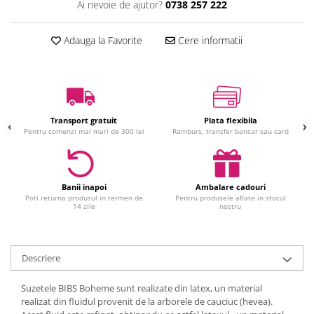
Ai nevoie de ajutor?
0738 257 222
Jucarii interactive
Jucarii muzicale
Adauga la Favorite
Cere informatii
Jucarii pentru caini
Jucarii pentru constructii
Jucarii tematice
Masinute trenulete avioane
Transport gratuit
Plata flexibila
Papusi
Pentru comenzi mai mari de 300 lei
Ramburs, transfer bancar sau card
Puzzle
Jucarii bebelusi
Jucarii carucior
Banii inapoi
Ambalare cadouri
Poti returna produsul in termen de
Pentru produsele aflate in stocul
Jucarii cuburi forme culori
14 zile
nostru
Jucarii de baie
Jucarii de tras sau impins
Jucarii dentitie
Descriere
Jucarii patut sau carusele
Suzetele BIBS Boheme sunt realizate din latex, un material
Jucarii plus pentru bebe
realizat din fluidul provenit de la arborele de cauciuc (hevea).
Jucarii zornaitoare si muzicale