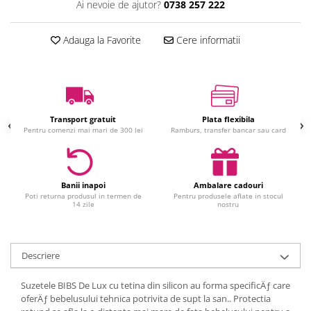
Ai nevoie de ajutor?
0738 257 222
Jucarii interactive
Jucarii muzicale
Adauga la Favorite
Cere informatii
Jucarii pentru caini
Jucarii pentru constructii
Jucarii tematice
Masinute trenulete avioane
Transport gratuit
Plata flexibila
Papusi
Pentru comenzi mai mari de 300 lei
Ramburs, transfer bancar sau card
Puzzle
Jucarii bebelusi
Jucarii carucior
Banii inapoi
Ambalare cadouri
Poti returna produsul in termen de
Pentru produsele aflate in stocul
Jucarii cuburi forme culori
14 zile
nostru
Jucarii de baie
Jucarii de tras sau impins
Jucarii dentitie
Descriere
Jucarii patut sau carusele
Suzetele BIBS De Lux cu tetina din silicon au forma specificÄƒ care
Jucarii plus pentru bebe
oferÄƒ bebelusului tehnica potrivita de supt la san.. Protectia
Jucarii zornaitoare si muzicale