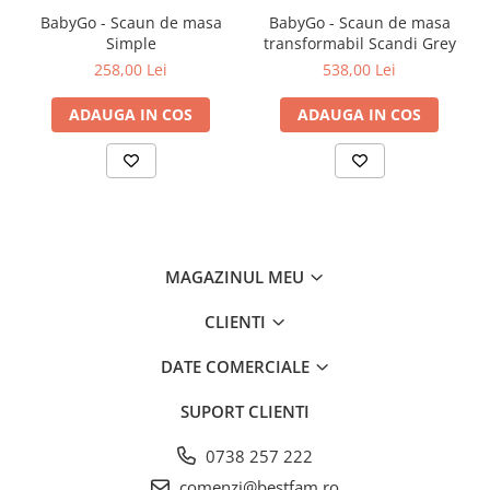
BabyGo - Scaun de masa
BabyGo - Scaun de masa
Curatarea si sterilizarea suzetei
Simple
transformabil Scandi Grey
O buna igiena a suzetei presupune curatarea ei frecventa. Cu cat
258,00 Lei
538,00 Lei
bebelusul este mai mic, cu atat este mai important sa protejam
suzeta de bacterii si sa mentinem o buna igiena a acesteia.
Inainte de prima utilizare, suzeta trebuie sterilizata.
ADAUGA IN COS
ADAUGA IN COS
Sterilizarea suzetei presupune 3 pasi simpli:
1. Se pune suzeta intr-un bol curat.
2. Se toarna apa fierbinte peste suzeta si se lasa 5 minute.
3. Se scoate suzeta pe un servetel curat si se lasa sa se usuce.
In cazul in care apa a patruns in interiorul tetinei (prin valva
acesteia), cu ajutorul servetelului vom presa tetina pana cand apa
este eliminata.
MAGAZINUL MEU
CLIENTI
DATE COMERCIALE
SUPORT CLIENTI
0738 257 222
comenzi@bestfam.ro