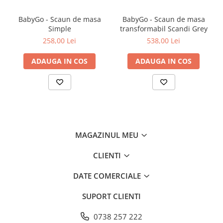
BabyGo - Scaun de masa
BabyGo - Scaun de masa
Curatarea si sterilizarea suzetei
Simple
transformabil Scandi Grey
O buna igiena a suzetei presupune curatarea ei frecventa. Cu cat
258,00 Lei
538,00 Lei
bebelusul este mai mic, cu atat este mai important sa protejam
suzeta de bacterii si sa mentinem o buna igiena a acesteia.
Inainte de prima utilizare, suzeta trebuie sterilizata.
ADAUGA IN COS
ADAUGA IN COS
Sterilizarea suzetei presupune 3 pasi simpli:
1. Se pune suzeta intr-un bol curat.
2. Se toarna apa fierbinte peste suzeta si se lasa 5 minute.
3. Se scoate suzeta pe un servetel curat si se lasa sa se usuce.
In cazul in care apa a patruns in interiorul tetinei (prin valva
acesteia), cu ajutorul servetelului vom presa tetina pana cand apa
MAGAZINUL MEU
este eliminata.
CLIENTI
DATE COMERCIALE
SUPORT CLIENTI
0738 257 222