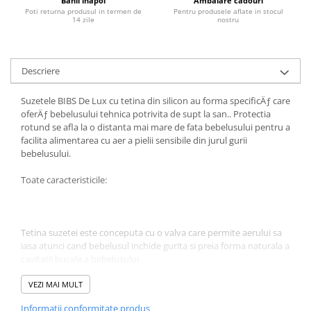
Banii inapoi
Ambalare cadouri
Poti returna produsul in termen de
Pentru produsele aflate in stocul
Jucarii educative
14 zile
nostru
Cunoasterea mediului
Diverse jucarii educative
Descriere
Experimente
Jocuri educative pentru gradinite si
Suzetele BIBS De Lux cu tetina din silicon au forma specificÄƒ care
scoli
oferÄƒ bebelusului tehnica potrivita de supt la san.. Protectia
Litere numere limbaj
rotund se afla la o distanta mai mare de fata bebelusului pentru a
facilita alimentarea cu aer a pielii sensibile din jurul gurii
Logica
bebelusului.
Tehnica si stiinta
Saci jucarii si cutii depozitare
Toate caracteristicile:
Tetina suzetei este conceputa cu o valva care permite aerului sa
iasa atunci cand bebelusul inchide gurita si preia forma naturala a
cavitatii bucale a bebelusului.
VEZI MAI MULT
Tetina transparenta este realizata din silicon 100%.
Informatii conformitate produs