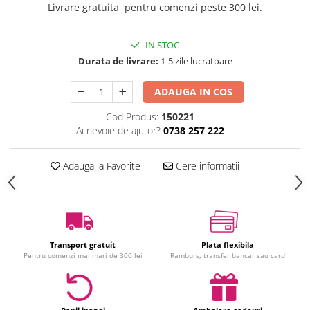
Livrare gratuita pentru comenzi peste 300 lei.
Jucarii interactive
Jucarii muzicale
IN STOC
Jucarii pentru caini
Durata de livrare:
1-5 zile lucratoare
Jucarii pentru constructii
Jucarii tematice
ADAUGA IN COS
Masinute trenulete avioane
Cod Produs:
150221
Papusi
Ai nevoie de ajutor?
0738 257 222
Puzzle
Jucarii bebelusi
Adauga la Favorite
Cere informatii
Jucarii carucior
Jucarii cuburi forme culori
Jucarii de baie
Jucarii de tras sau impins
Transport gratuit
Plata flexibila
Jucarii dentitie
Pentru comenzi mai mari de 300 lei
Ramburs, transfer bancar sau card
Jucarii patut sau carusele
Jucarii plus pentru bebe
Jucarii zornaitoare si muzicale