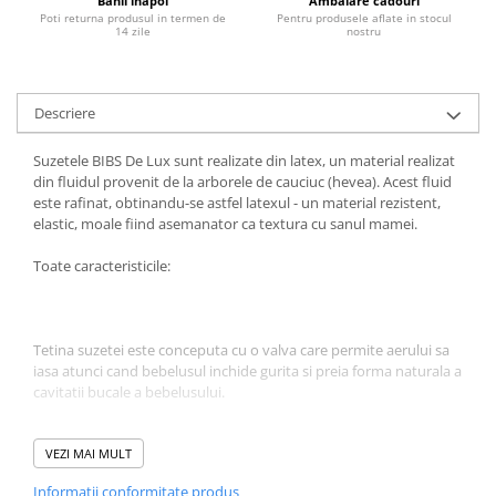
Banii inapoi
Ambalare cadouri
Poti returna produsul in termen de
Pentru produsele aflate in stocul
Jucarii educative
14 zile
nostru
Cunoasterea mediului
Diverse jucarii educative
Descriere
Experimente
Jocuri educative pentru gradinite si
Suzetele BIBS De Lux sunt realizate din latex, un material realizat
scoli
din fluidul provenit de la arborele de cauciuc (hevea). Acest fluid
Litere numere limbaj
este rafinat, obtinandu-se astfel latexul - un material rezistent,
elastic, moale fiind asemanator ca textura cu sanul mamei.
Logica
Tehnica si stiinta
Toate caracteristicile:
Saci jucarii si cutii depozitare
Tetina suzetei este conceputa cu o valva care permite aerului sa
iasa atunci cand bebelusul inchide gurita si preia forma naturala a
cavitatii bucale a bebelusului.
Tetina este realizata din Latex 100% natural.
VEZI MAI MULT
Informatii conformitate produs