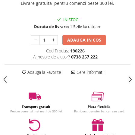
Livrare gratuita pentru comenzi peste 300 lei.
Jucarii interactive
Jucarii muzicale
IN STOC
Jucarii pentru caini
Durata de livrare:
1-5 zile lucratoare
Jucarii pentru constructii
Jucarii tematice
ADAUGA IN COS
Masinute trenulete avioane
Cod Produs:
190226
Papusi
Ai nevoie de ajutor?
0738 257 222
Puzzle
Jucarii bebelusi
Adauga la Favorite
Cere informatii
Jucarii carucior
Jucarii cuburi forme culori
Jucarii de baie
Jucarii de tras sau impins
Transport gratuit
Plata flexibila
Jucarii dentitie
Pentru comenzi mai mari de 300 lei
Ramburs, transfer bancar sau card
Jucarii patut sau carusele
Jucarii plus pentru bebe
Jucarii zornaitoare si muzicale