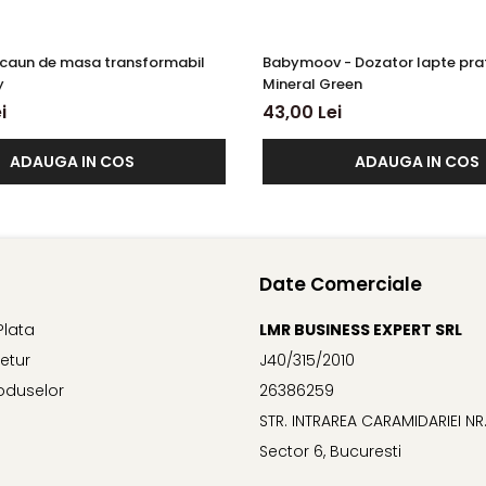
caun de masa transformabil
Babymoov - Dozator lapte pr
y
Mineral Green
i
43,00 Lei
ADAUGA IN COS
ADAUGA IN COS
Date Comerciale
Plata
LMR BUSINESS EXPERT SRL
Retur
J40/315/2010
oduselor
26386259
STR. INTRAREA CARAMIDARIEI NR.
Sector 6, Bucuresti