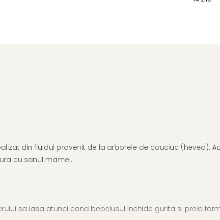
ealizat din fluidul provenit de la arborele de cauciuc (hevea). Ace
xtura cu sanul mamei.
ului sa iasa atunci cand bebelusul inchide gurita si preia form