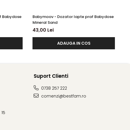
af Babydose
Babymoov - Dozator lapte praf Babydose
Ba
Mineral Sand
bi
Be
43,00 Lei
43
ADAUGA IN COS
Suport Clienti
0738 257 222
comenzi@bestfam.ro
 15