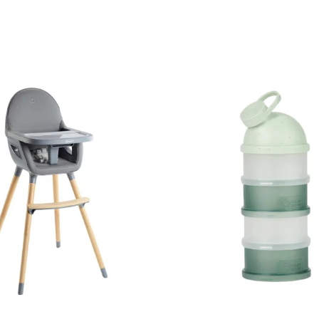
e.
usuce.
valva acesteia), cu ajutorul servetelului vom presa tetina pana 