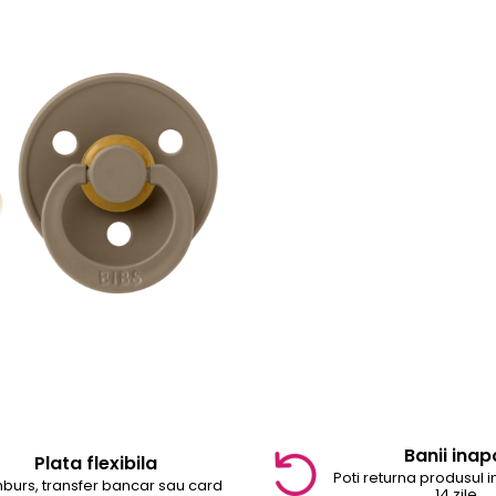
Banii inap
Plata flexibila
Poti returna produsul 
burs, transfer bancar sau card
14 zile