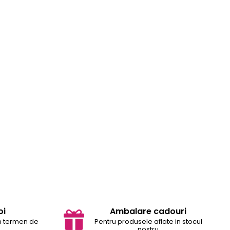
oi
Ambalare cadouri
in termen de
Pentru produsele aflate in stocul
nostru