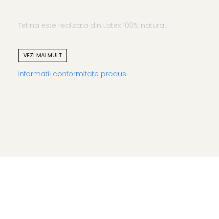
Tetina este realizata din Latex 100% natural.
VEZI MAI MULT
Discul flexibil din jurul tetinei are o forma usor concava
Informatii conformitate produs
Discul este realizat din 100% PP sigur si testat, conceput cu 
Curatarea si sterilizarea suzetei
O buna igiena a suzetei presupune curatarea ei frecvent
igiena a acesteia.
Inainte de prima utilizare, suzeta trebuie sterilizata.
Latexul este un material natural, care la tempetaruri de pes
sterilizator UV sau in solutie pentru sterilizare.