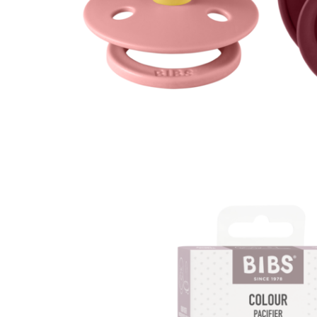
Jucarii interactive
Jucarii muzicale
Jucarii pentru caini
Jucarii pentru constructii
Jucarii tematice
Masinute trenulete avioane
Papusi
Puzzle
Jucarii bebelusi
Jucarii carucior
Jucarii cuburi forme culori
Jucarii de baie
Jucarii de tras sau impins
Jucarii dentitie
Jucarii patut sau carusele
Jucarii plus pentru bebe
Jucarii zornaitoare si muzicale