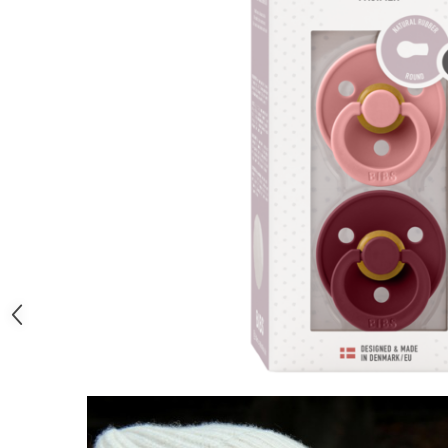
Jucarii educative
Cunoasterea mediului
Diverse jucarii educative
Experimente
Jocuri educative pentru gradinite si
scoli
Litere numere limbaj
Logica
Tehnica si stiinta
Saci jucarii si cutii depozitare