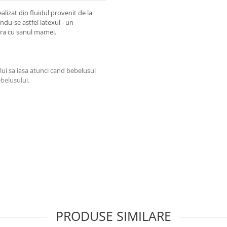
alizat din fluidul provenit de la
ndu-se astfel latexul - un
ura cu sanul mamei.
lui sa iasa atunci cand bebelusul
ebelusului.
pentru a reduce la minim punctele
3 orificii care permit circulatia
PRODUSE SIMILARE
Cu cat bebelusul este mai mic, cu