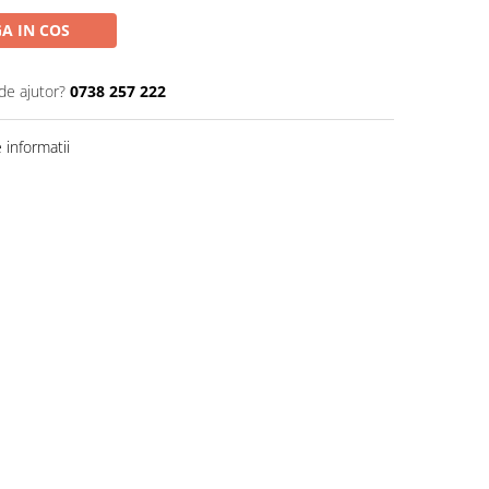
A IN COS
de ajutor?
0738 257 222
informatii