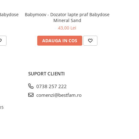
 Babydose
Babymoov - Dozator lapte praf Babydose
Babymoov 
Mineral Sand
biberoan
43,00 Lei
ADAUGA IN COS
AD
SUPORT CLIENTI
0738 257 222
comenzi@bestfam.ro
15