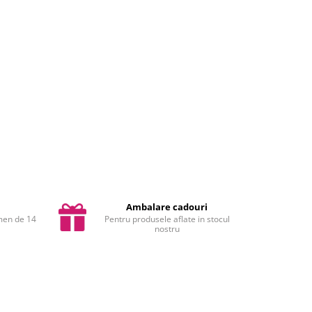
Ambalare cadouri
rmen de 14
Pentru produsele aflate in stocul
nostru