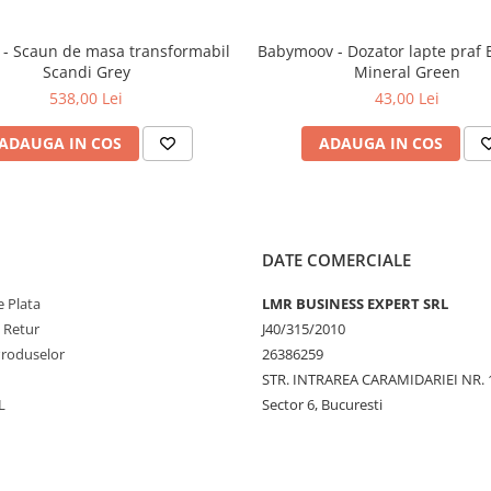
 sa mentinem o buna igiena a
- Scaun de masa transformabil
Babymoov - Dozator lapte praf
Scandi Grey
Mineral Green
ste 100 grade C, se poate rupe.
538,00 Lei
43,00 Lei
nde, la sterilizator cu aburi,
ADAUGA IN COS
ADAUGA IN COS
ce.
DATE COMERCIALE
a acesteia), cu ajutorul
 Plata
LMR BUSINESS EXPERT SRL
e Retur
J40/315/2010
Produselor
26386259
STR. INTRAREA CARAMIDARIEI NR. 
L
Sector 6, Bucuresti