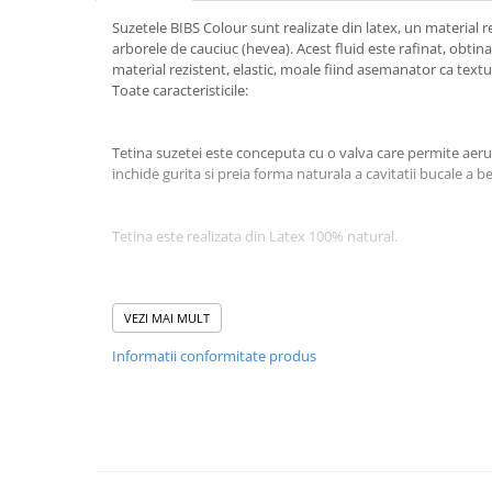
Suzetele BIBS Colour sunt realizate din latex, un material re
arborele de cauciuc (hevea). Acest fluid este rafinat, obtina
material rezistent, elastic, moale fiind asemanator ca text
Toate caracteristicile:
Tetina suzetei este conceputa cu o valva care permite aeru
inchide gurita si preia forma naturala a cavitatii bucale a b
Tetina este realizata din Latex 100% natural.
Discul flexibil din jurul tetinei are o forma usor concava 
de contact cu pielea bebelusului.
VEZI MAI MULT
Informatii conformitate produs
Discul este realizat din 100% PP sigur si testat, conceput cu 
aerului
Curatarea si sterilizarea suzetei
O buna igiena a suzetei presupune curatarea ei frecventa. 