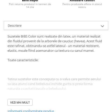
Banii inapoi
Ambalare cadouri
Poti returna produsul in termen de
Pentru produsele aflate in stocul
Jucarii educative
14 zile
nostru
Cunoasterea mediului
Diverse jucarii educative
Descriere
Experimente
Jocuri educative pentru gradinite si
Suzetele BIBS Color sunt realizate din latex, un material realizat
scoli
din fluidul provenit de la arborele de cauciuc (hevea). Acest fluid
Litere numere limbaj
este rafinat, obtinandu-se astfel latexul - un material rezistent,
elastic, moale fiind asemanator ca textura cu sanul mamei.
Logica
Tehnica si stiinta
Toate caracteristicile:
Saci jucarii si cutii depozitare
Tetina suzetelor este conceputa cu o valva care permite aerului
sa iasa atunci cand bebelusul inchide gurita si preia forma
naturala a cavitatii bucale a bebelusului.
Tetina este realizata din Latex 100% natural.
VEZI MAI MULT
Informatii conformitate produs