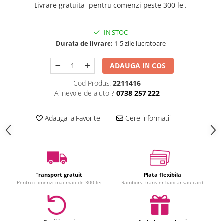
Livrare gratuita pentru comenzi peste 300 lei.
Jucarii interactive
Jucarii muzicale
IN STOC
Jucarii pentru caini
Durata de livrare:
1-5 zile lucratoare
Jucarii pentru constructii
Jucarii tematice
ADAUGA IN COS
Masinute trenulete avioane
Cod Produs:
2211416
Papusi
Ai nevoie de ajutor?
0738 257 222
Puzzle
Jucarii bebelusi
Adauga la Favorite
Cere informatii
Jucarii carucior
Jucarii cuburi forme culori
Jucarii de baie
Jucarii de tras sau impins
Transport gratuit
Plata flexibila
Jucarii dentitie
Pentru comenzi mai mari de 300 lei
Ramburs, transfer bancar sau card
Jucarii patut sau carusele
Jucarii plus pentru bebe
Jucarii zornaitoare si muzicale