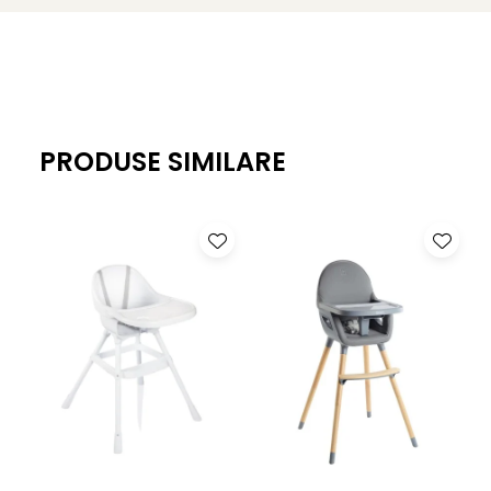
standardele;
Curatarea lantisorului clip pentru suzeta.
Acesta nu rezista la spalarea in masina de spalat din
PRODUSE SIMILARE
cauza detaliilor de lemn si a clemei metalice. Daca
produsul necesita curatare se recomanda stergerea
acestuia cu un prosop cu apa calda si sapun. Ulterior se
absoarbe apa din tesatura iar daca clema de lemn si
metalica a fost expusa la apa nu uitati sa le stergeti bine.