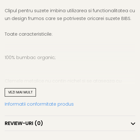
Clipul pentru suzete imbina utilizarea si functionalitatea cu
un design frumos care se potriveste oricarei suzete BIBS.
Toate caracteristicile:
100% bumbac organic;
Clemele metalice nu contin nichel si se ataseaza cu
usurinta de hainute;
VEZI MAI MULT
Informatii conformitate produs
Potrivit pentru toate suzetele din gama BIBS;
REVIEW-URI
(0)
Masoara 22 de centimetri si respecta toate regulile si