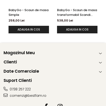
BabyGo - Scaun de masa
BabyGo - Scaun de masa
Simple
transformabil Scandi
Grey
258,00 Lei
538,00 Lei
ADAUGA IN COS
ADAUGA IN COS
Magazinul Meu
Clienti
Date Comerciale
Suport Clienti
0738 257 222
comenzi@bestfam.ro