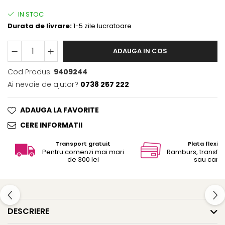
IN STOC
Durata de livrare:
1-5 zile lucratoare
ADAUGA IN COS
Cod Produs:
9409244
Ai nevoie de ajutor?
0738 257 222
ADAUGA LA FAVORITE
CERE INFORMATII
Transport gratuit
Plata flexibi
Pentru comenzi mai mari
Ramburs, transfe
de 300 lei
sau card
DESCRIERE