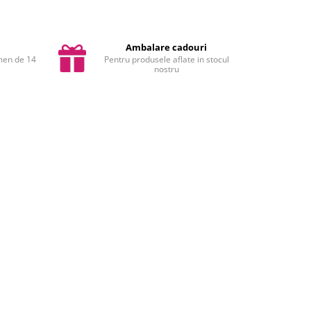
Ambalare cadouri
rmen de 14
Pentru produsele aflate in stocul
nostru