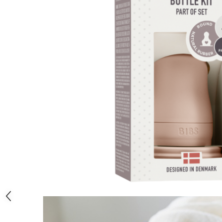
Jucarii educative
Cunoasterea mediului
Diverse jucarii educative
Experimente
Jocuri educative pentru gradinite si
scoli
Litere numere limbaj
Logica
Tehnica si stiinta
Saci jucarii si cutii depozitare