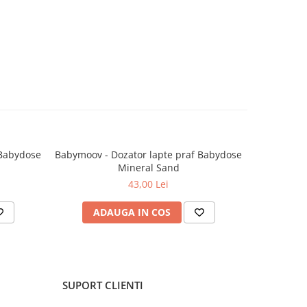
 Babydose
Babymoov - Dozator lapte praf Babydose
Babymoov 
Mineral Sand
biberoan
43,00 Lei
ADAUGA IN COS
AD
SUPORT CLIENTI