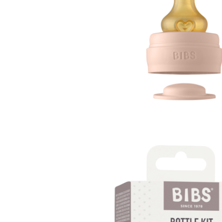
Jucarii interactive
Jucarii muzicale
Jucarii pentru caini
Jucarii pentru constructii
Jucarii tematice
Masinute trenulete avioane
Papusi
Puzzle
Jucarii bebelusi
Jucarii carucior
Jucarii cuburi forme culori
Jucarii de baie
Jucarii de tras sau impins
Jucarii dentitie
Jucarii patut sau carusele
Jucarii plus pentru bebe
Jucarii zornaitoare si muzicale