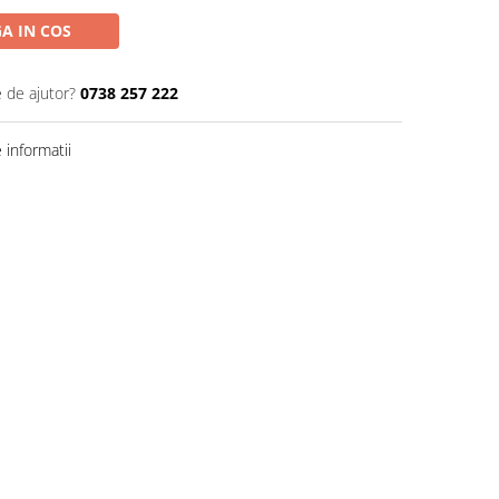
A IN COS
e de ajutor?
0738 257 222
informatii